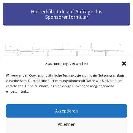
Hier erhältst du auf Anfrage das
Sponsorenformular
Zustimmung verwalten
Wir verwenden Cookies und ähnliche Technologien, um dein Nutzungserlebnis
zu verbessern. Durch deine Zustimmung können wir Daten wie Surfverhalten
verarbeiten. Ohne Zustimmung sind einige Funktionen möglicherweise
eingeschränkt.
Akzeptieren
KONTAKT
DATENSCHUTZERKLÄRUNG
Ablehnen
IMPRESSUM
SPONSOR WERDEN